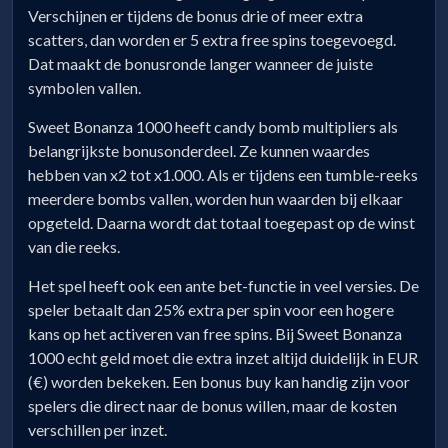
Verschijnen er tijdens de bonus drie of meer extra
scatters, dan worden er 5 extra free spins toegevoegd.
Dat maakt de bonusronde langer wanneer de juiste
symbolen vallen.
Sweet Bonanza 1000 heeft candy bomb multipliers als
belangrijkste bonusonderdeel. Ze kunnen waardes
hebben van x2 tot x1.000. Als er tijdens een tumble-reeks
meerdere bombs vallen, worden hun waarden bij elkaar
opgeteld. Daarna wordt dat totaal toegepast op de winst
van die reeks.
Het spel heeft ook een ante bet-functie in veel versies. De
speler betaalt dan 25% extra per spin voor een hogere
kans op het activeren van free spins. Bij Sweet Bonanza
1000 echt geld moet die extra inzet altijd duidelijk in EUR
(€) worden bekeken. Een bonus buy kan handig zijn voor
spelers die direct naar de bonus willen, maar de kosten
verschillen per inzet.