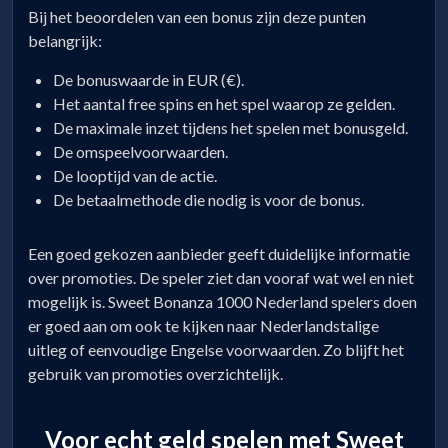
Bij het beoordelen van een bonus zijn deze punten
belangrijk:
De bonuswaarde in EUR (€).
Het aantal free spins en het spel waarop ze gelden.
De maximale inzet tijdens het spelen met bonusgeld.
De omspeelvoorwaarden.
De looptijd van de actie.
De betaalmethode die nodig is voor de bonus.
Een goed gekozen aanbieder geeft duidelijke informatie
over promoties. De speler ziet dan vooraf wat wel en niet
mogelijk is. Sweet Bonanza 1000 Nederland spelers doen
er goed aan om ook te kijken naar Nederlandstalige
uitleg of eenvoudige Engelse voorwaarden. Zo blijft het
gebruik van promoties overzichtelijk.
Voor echt geld spelen met Sweet