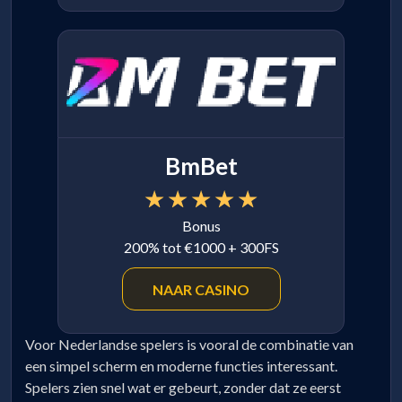
BmBet
Bonus
200% tot €1000 + 300FS
NAAR CASINO
Voor Nederlandse spelers is vooral de combinatie van
een simpel scherm en moderne functies interessant.
Spelers zien snel wat er gebeurt, zonder dat ze eerst