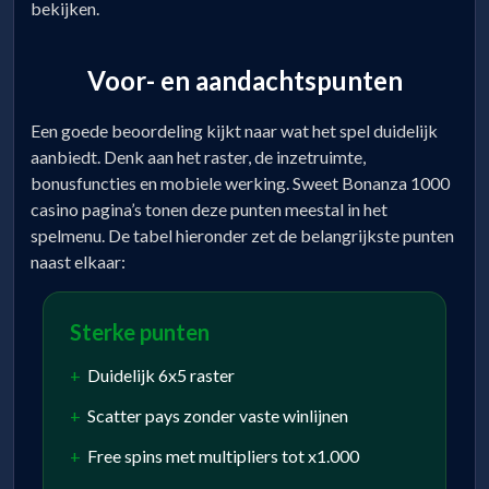
bekijken.
Voor- en aandachtspunten
Een goede beoordeling kijkt naar wat het spel duidelijk
aanbiedt. Denk aan het raster, de inzetruimte,
bonusfuncties en mobiele werking. Sweet Bonanza 1000
casino pagina’s tonen deze punten meestal in het
spelmenu. De tabel hieronder zet de belangrijkste punten
naast elkaar:
Sterke punten
Duidelijk 6x5 raster
Scatter pays zonder vaste winlijnen
Free spins met multipliers tot x1.000