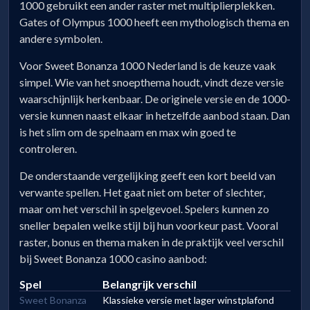
1000 gebruikt een ander raster met multiplierplekken.
Gates of Olympus 1000 heeft een mythologisch thema en
andere symbolen.
Voor Sweet Bonanza 1000 Nederland is de keuze vaak
simpel. Wie van het snoepthema houdt, vindt deze versie
waarschijnlijk herkenbaar. De originele versie en de 1000-
versie kunnen naast elkaar in hetzelfde aanbod staan. Dan
is het slim om de spelnaam en max win goed te
controleren.
De onderstaande vergelijking geeft een kort beeld van
verwante spellen. Het gaat niet om beter of slechter,
maar om het verschil in spelgevoel. Spelers kunnen zo
sneller bepalen welke stijl bij hun voorkeur past. Vooral
raster, bonus en thema maken in de praktijk veel verschil
bij Sweet Bonanza 1000 casino aanbod:
Spel
Belangrijk verschil
Sweet Bonanza
Klassieke versie met lager winstplafond