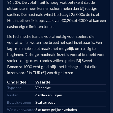
96,53%. De volatiliteit is hoog, wat betekent dat de
uitkomsten meer kunnen schommelen dan bij rustige
spellen. De maximale winst bedraagt 25.000x de inzet.
Het inzetbereik loopt vaak van €0,20 tot €300, al kan een
casino eigen limieten tonen.
De technische kant is vooral nuttig voor spelers die
vooraf willen weten hoe breed het spel inzetbaar is. Een
lage minimale inzet maakt het mogelijk om rustig te
beginnen. De hoge maximale inzet is vooral bedoeld voor
spelers die grotere rondes willen spelen. Bij Sweet
Bonanza 1000 echt geld blijft het belangrijk dat elke
inzet vooraf in EUR (€) wordt gekozen.
Onderdeel
Waarde
Type spel
Videoslot
Raster
6 rollen en 5 rijen
Betaalsysteem
Scatter pays
Winstvoorwaarde
8 of meer gelijke symbolen